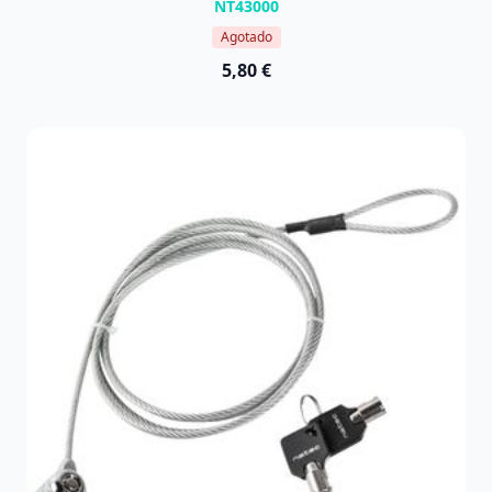
NT43000
Agotado
5,80 €