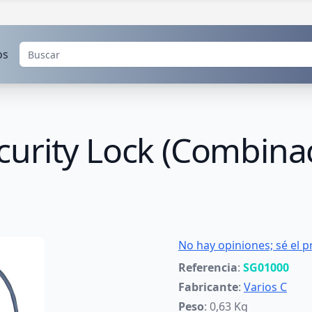
os
urity Lock (Combina
No hay opiniones; sé el p
Referencia
:
SG01000
Fabricante
:
Varios C
Peso
: 0,63 Kg