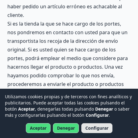
haber pedido un artículo erróneo es achacable al
cliente.
Si es la tienda la que se hace cargo de los portes,
nos pondremos en contacto con usted para que un
transportista los recoja de la dirección de envío
original. Si es usted quien se hace cargo de los
portes, podrá emplear el medio que considere para
hacernos llegar el producto o productos. Una vez
hayamos podido comprobar lo que nos envía,
procederemos a enviarle el producto o productos
de sustitución o a devolverle el dinero. Tenga en
Utilizamos cookies propias y de terceros con fines analíticos y
cuenta que deben cumplirse las condiciones que
publicitarios. Puede aceptar todas las cookies pulsando el
botón
Aceptar
, denegarlas todas pulsando
Denegar
o saber
aplican a cada tipo de devolución, cambio o
más y configurarlas pulsando el botón
Configurar
.
sustitución.
Es muy importante que junto al producto o
Aceptar
Denegar
Configurar
productos que nos devuelva incluya una copia en