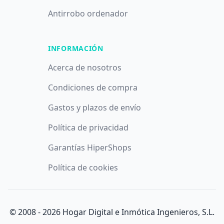
Antirrobo ordenador
INFORMACIÓN
Acerca de nosotros
Condiciones de compra
Gastos y plazos de envío
Política de privacidad
Garantías HiperShops
Utilizamos cookies propias y de terceros con fines analíticos y
Política de cookies
publicitarios. Puede aceptar todas las cookies pulsando el
botón
Aceptar
, denegarlas todas pulsando
Denegar
o saber
más y configurarlas pulsando el botón
Configurar
.
© 2008 -
2026
Hogar Digital e Inmótica Ingenieros, S.L.
Aceptar
Denegar
Configurar