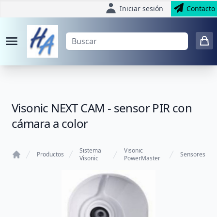
Iniciar sesión
Contacto
Visonic NEXT CAM - sensor PIR con
cámara a color
Sistema
Visonic
Productos
Sensores
Visonic
PowerMaster
Home