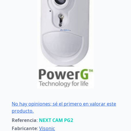
No hay opiniones; sé el primero en valorar este
producto.
Referencia
:
NEXT CAM PG2
Fabricante
:
Visonic