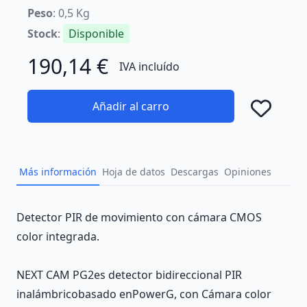
Peso
: 0,5 Kg
Stock
:
Disponible
190,14 €
IVA incluído
Añadir al carro
Añad
Más información
Hoja de datos
Descargas
Opiniones
Description
Detector PIR de movimiento con cámara CMOS
color integrada.
NEXT CAM PG2
es detector bidireccional PIR
inalámbricobasado enPowerG, con Cámara color