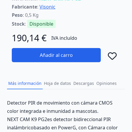
Fabricante
:
Visonic
Peso
: 0,5 Kg
Stock
:
Disponible
190,14 €
IVA incluído
Añadir al carro
Añad
Más información
Hoja de datos
Descargas
Opiniones
Description
Detector PIR de movimiento con cámara CMOS
color integrada e inmunidad a mascotas.
NEXT CAM K9 PG2es detector bidireccional PIR
inalámbricobasado en PowerG, con Cámara color