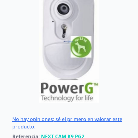
No hay opiniones; sé el primero en valorar este
producto.
Referencia
:
NEXT CAM K9 PG2