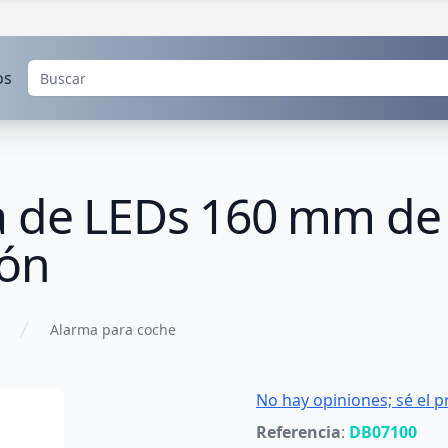
os
a de LEDs 160 mm de 
ión
Alarma para coche
No hay opiniones; sé el p
Referencia
:
DB07100