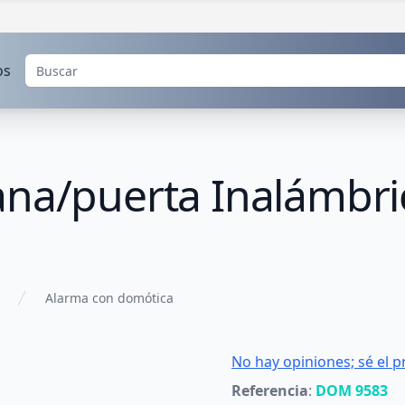
os
ana/puerta Inalámbri
Alarma con domótica
No hay opiniones; sé el p
Referencia
:
DOM 9583