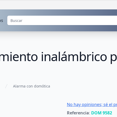
os
miento inalámbrico 
Alarma con domótica
No hay opiniones; sé el p
Referencia
:
DOM 9582