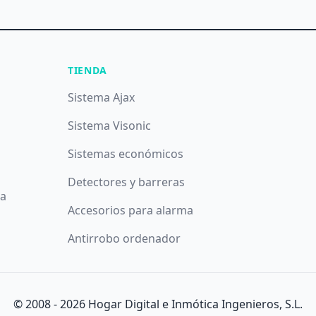
TIENDA
Sistema Ajax
Sistema Visonic
Sistemas económicos
Detectores y barreras
da
Accesorios para alarma
Antirrobo ordenador
íticos y publicitarios. Puede aceptar todas las cookies puls
© 2008 -
2026
Hogar Digital e Inmótica Ingenieros, S.L.
más y configurarlas pulsando el botón
Configurar
.