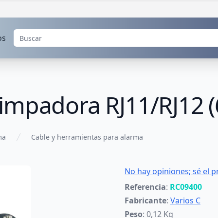
os
impadora RJ11/RJ12 (
ma
Cable y herramientas para alarma
No hay opiniones; sé el p
Referencia
:
RC09400
Fabricante
:
Varios C
Peso
: 0,12 Kg