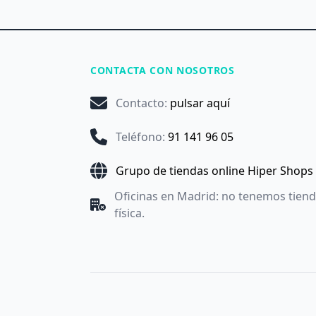
CONTACTA CON NOSOTROS
Contacto
:
pulsar aquí
Teléfono
:
91 141 96 05
Grupo de tiendas online Hiper Shops
Oficinas en Madrid: no tenemos tien
física.
Utilizamos cookies propias y de terceros con fines anal
Aceptar
, denegarlas todas pulsando
Denegar
o saber 