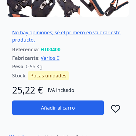
No hay opiniones; sé el primero en valorar este
producto.
Referencia
:
HT00400
Fabricante
:
Varios C
Peso
: 0,56 Kg
Stock
:
Pocas unidades
25,22 €
IVA incluído
Añadir al carro
Añad