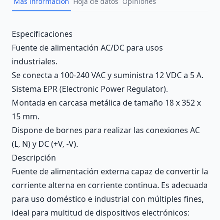
Más información
Hoja de datos
Opiniones
Description
Especificaciones
Fuente de alimentación AC/DC para usos
industriales.
Se conecta a 100-240 VAC y suministra 12 VDC a 5 A.
Sistema EPR (Electronic Power Regulator).
Montada en carcasa metálica de tamaño 18 x 352 x
15 mm.
Dispone de bornes para realizar las conexiones AC
(L, N) y DC (+V, -V).
Descripción
Fuente de alimentación externa capaz de convertir la
corriente alterna en corriente continua. Es adecuada
para uso doméstico e industrial con múltiples fines,
ideal para multitud de dispositivos electrónicos: