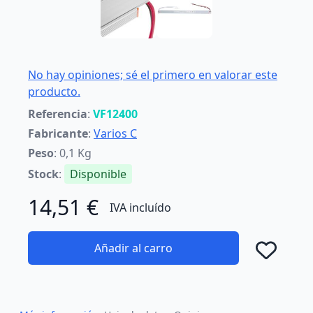
No hay opiniones; sé el primero en valorar este
producto.
Referencia
:
VF12400
Fabricante
:
Varios C
Peso
: 0,1 Kg
Stock
:
Disponible
14,51 €
IVA incluído
Añadir al carro
Añad