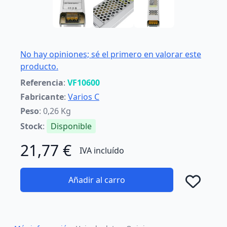
No hay opiniones; sé el primero en valorar este
producto.
Referencia
:
VF10600
Fabricante
:
Varios C
Peso
: 0,26 Kg
Stock
:
Disponible
21,77 €
IVA incluído
Añadir al carro
Añad