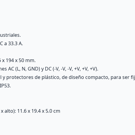
striales.
 a 33.3 A.
 x 194 x 50 mm.
 AC (L, N, GND) y DC (-V, -V, -V, +V, +V, +V).
y protectores de plástico, de diseño compacto, para ser fij
IP53.
alto): 11.6 x 19.4 x 5.0 cm