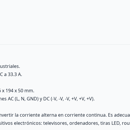
striales.
 a 33.3 A.
 x 194 x 50 mm.
 AC (L, N, GND) y DC (-V, -V, -V, +V, +V, +V).
vertir la corriente alterna en corriente continua. Es adecu
sitivos electrónicos: televisores, ordenadores, tiras LED, rou