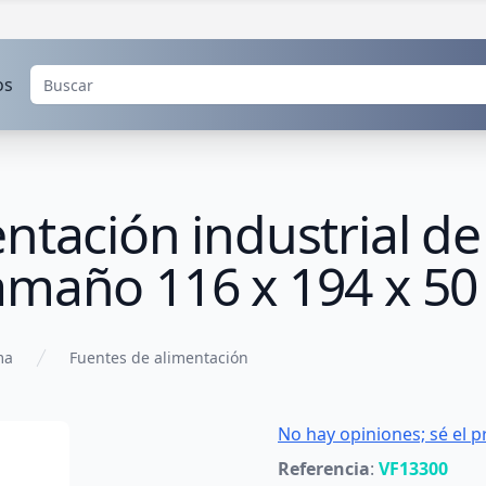
os
ntación industrial de
amaño 116 x 194 x 5
ma
Fuentes de alimentación
No hay opiniones; sé el p
Referencia
:
VF13300