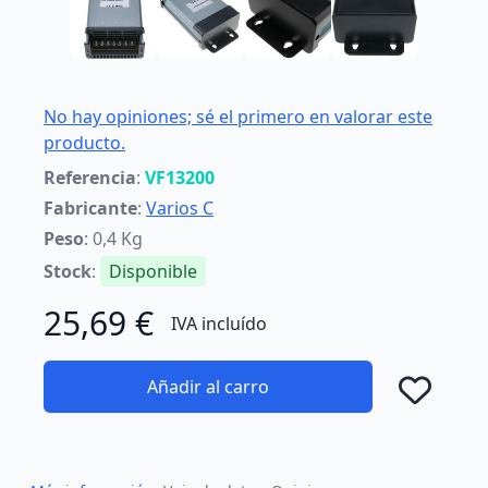
No hay opiniones; sé el primero en valorar este
producto.
Referencia
:
VF13200
Fabricante
:
Varios C
Peso
: 0,4 Kg
Stock
:
Disponible
25,69 €
IVA incluído
Añadir al carro
Añad