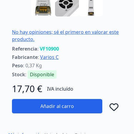
No hay opiniones; sé el primero en valorar este
producto.
Referencia
:
VF10900
Fabricante
:
Varios C
Peso
: 0,37 Kg
Stock
:
Disponible
17,70 €
IVA incluído
Añadir al carro
Añad