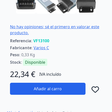
No hay opiniones; sé el primero en valorar este
producto.
Referencia
:
VF13100
Fabricante
:
Varios C
Peso
: 0,33 Kg
Stock
:
Disponible
22,34 €
IVA incluído
Añadir al carro
Añad