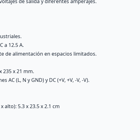
voltajes de salida y diferentes amperajes.
striales.
 a 12.5 A.
te de alimentación en espacios limitados.
x 235 x 21 mm.
s AC (L, N y GND) y DC (+V, +V, -V, -V).
alto): 5.3 x 23.5 x 2.1 cm