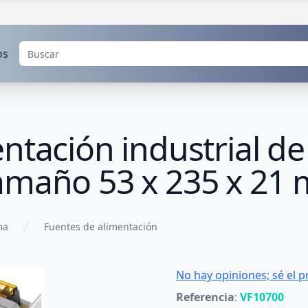
os
ntación industrial de
amaño 53 x 235 x 21
ma
Fuentes de alimentación
No hay opiniones; sé el p
Referencia
:
VF10700