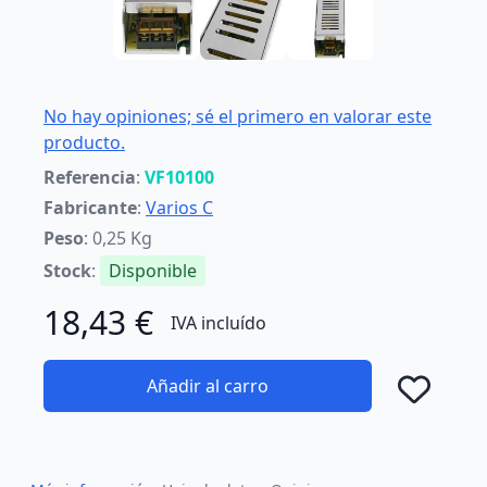
No hay opiniones; sé el primero en valorar este
producto.
Referencia
:
VF10100
Fabricante
:
Varios C
Peso
: 0,25 Kg
Stock
:
Disponible
18,43 €
IVA incluído
Añadir al carro
Añad