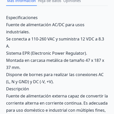
Más información
Hoja de datos
Opiniones
Description
Especificaciones
Fuente de alimentación AC/DC para usos
industriales.
Se conecta a 110-260 VAC y suministra 12 VDC a 8.3
A.
Sistema EPR (Electronic Power Regulator).
Montada en carcasa metálica de tamaño 47 x 187 x
37 mm.
Dispone de bornes para realizar las conexiones AC
(L, N y GND) y DC (-V, +V).
Descripción
Fuente de alimentación externa capaz de convertir la
corriente alterna en corriente continua. Es adecuada
para uso doméstico e industrial con múltiples fines,