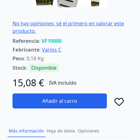
No hay opiniones; sé el primero en valorar este
producto.
Referencia
:
VF10000
Fabricante
:
Varios C
Peso
: 0,18 Kg
Stock
:
Disponible
15,08 €
IVA incluído
Añadir al carro
Añad
Más información
Hoja de datos
Opiniones