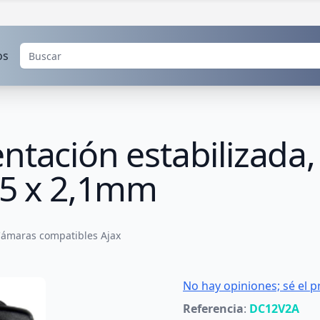
os
ntación estabilizada,
,5 x 2,1mm
ámaras compatibles Ajax
No hay opiniones; sé el p
Referencia
:
DC12V2A