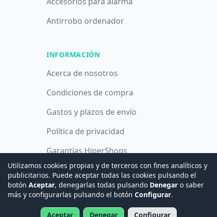
Accesorios para alarma
Antirrobo ordenador
INFORMACIÓN
Acerca de nosotros
Condiciones de compra
Gastos y plazos de envío
Política de privacidad
Garantías HiperShops
Utilizamos cookies propias y de terceros con fines analíticos y
Política de cookies
publicitarios. Puede aceptar todas las cookies pulsando el
botón
Aceptar
, denegarlas todas pulsando
Denegar
o saber
más y configurarlas pulsando el botón
Configurar
.
© 2008 -
2026
Hogar Digital e Inmótica Ingenieros, S.L.
Aceptar
Denegar
Configurar