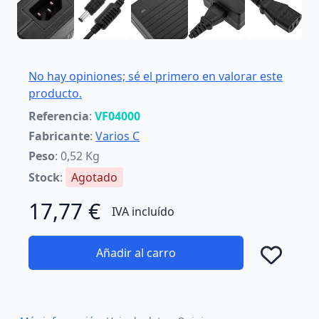
No hay opiniones; sé el primero en valorar este
producto.
Referencia
:
VF04000
Fabricante
:
Varios C
Peso
: 0,52 Kg
Stock
:
Agotado
17,77 €
IVA incluído
Añadir al carro
Añad