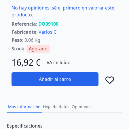
No hay opiniones; sé el primero en valorar este
producto.
Referencia
:
DO09100
Fabricante
:
Varios C
Peso
: 0,06 Kg
Stock
:
Agotado
16,92 €
IVA incluído
Añadir al carro
Añad
Más información
Hoja de datos
Opiniones
Description
Especificaciones