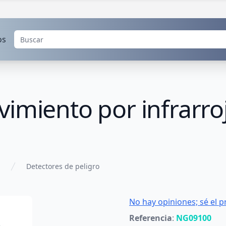
os
imiento por infrarro
Detectores de peligro
No hay opiniones; sé el p
Referencia
:
NG09100