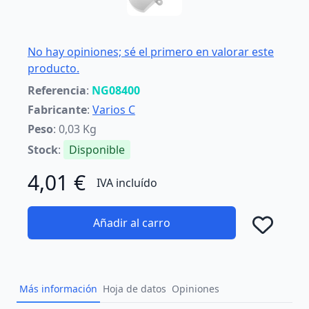
No hay opiniones; sé el primero en valorar este
producto.
Referencia
:
NG08400
Fabricante
:
Varios C
Peso
: 0,03 Kg
Stock
:
Disponible
4,01 €
IVA incluído
Añadir al carro
Añad
Más información
Hoja de datos
Opiniones