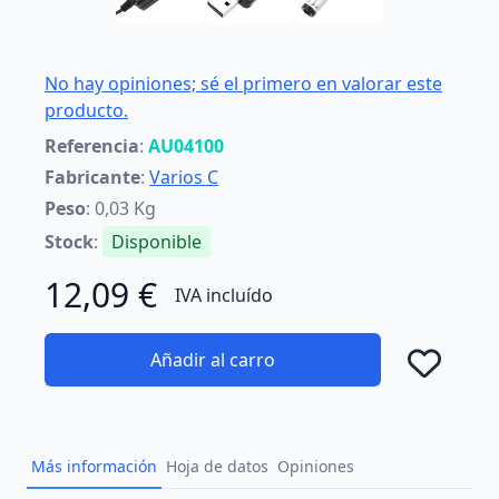
No hay opiniones; sé el primero en valorar este
producto.
Referencia
:
AU04100
Fabricante
:
Varios C
Peso
: 0,03 Kg
Stock
:
Disponible
12,09 €
IVA incluído
Añadir al carro
Añad
Más información
Hoja de datos
Opiniones