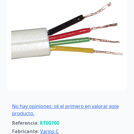
No hay opiniones; sé el primero en valorar este
producto.
Referencia
:
RT00700
Fabricante
:
Varios C