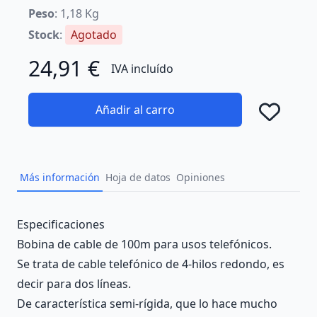
Peso
: 1,18 Kg
Stock
:
Agotado
24,91 €
IVA incluído
Añadir al carro
Añad
Más información
Hoja de datos
Opiniones
Description
Especificaciones
Bobina de cable de 100m para usos telefónicos.
Se trata de cable telefónico de 4-hilos redondo, es
decir para dos líneas.
De característica semi-rígida, que lo hace mucho