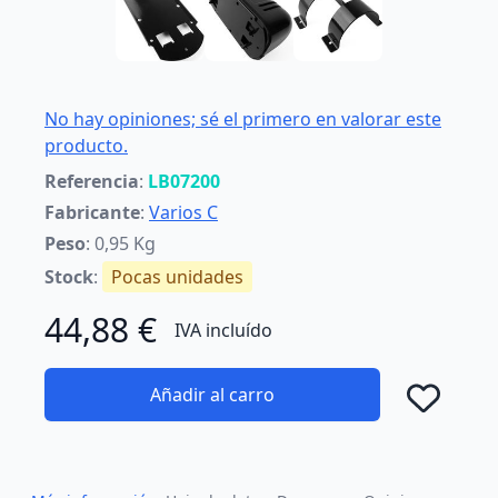
No hay opiniones; sé el primero en valorar este
producto.
Referencia
:
LB07200
Fabricante
:
Varios C
Peso
: 0,95 Kg
Stock
:
Pocas unidades
44,88 €
IVA incluído
Añadir al carro
Añad