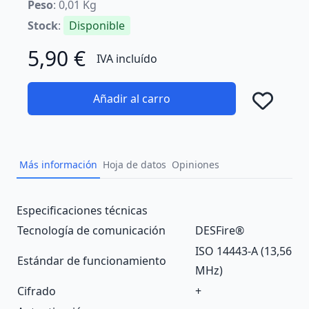
Peso
: 0,01 Kg
Stock
:
Disponible
5,90 €
IVA incluído
Añadir al carro
Añad
Más información
Hoja de datos
Opiniones
Description
Especificaciones técnicas
Tecnología de comunicación
DESFire®
ISO 14443-А (13,56
Estándar de funcionamiento
MHz)
Cifrado
+