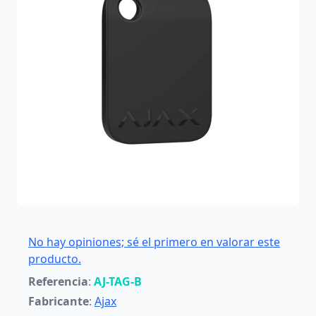
No hay opiniones; sé el primero en valorar este
producto.
Referencia
:
AJ-TAG-B
Fabricante
:
Ajax