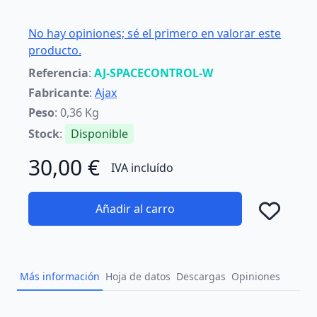
No hay opiniones; sé el primero en valorar este
producto.
Referencia
:
AJ-SPACECONTROL-W
Fabricante
:
Ajax
Peso
: 0,36 Kg
Stock
:
Disponible
30,00 €
IVA incluído
Añadir al carro
Añad
Más información
Hoja de datos
Descargas
Opiniones