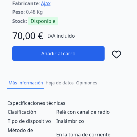
Fabricante
:
Ajax
Peso
: 0,48 Kg
Stock
:
Disponible
70,00 €
IVA incluído
Añadir al carro
Añad
Más información
Hoja de datos
Opiniones
Description
Especificaciones técnicas
Clasificación
Relé con canal de radio
Tipo de dispositivo
Inalámbrico
Método de
En la toma de corriente