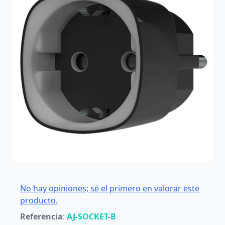
No hay opiniones; sé el primero en valorar este
producto.
Referencia
:
AJ-SOCKET-B