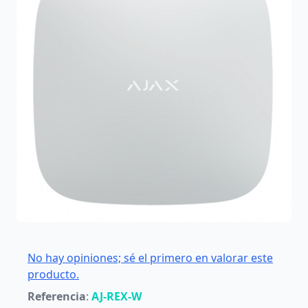
No hay opiniones; sé el primero en valorar este
producto.
Referencia
:
AJ-REX-W