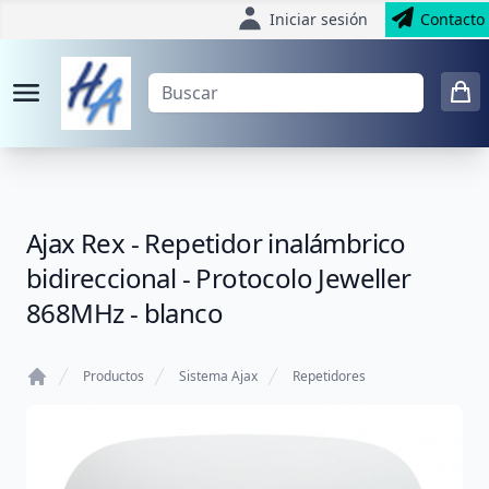
Iniciar sesión
Contacto
Ajax Rex - Repetidor inalámbrico
bidireccional - Protocolo Jeweller
868MHz - blanco
Productos
Sistema Ajax
Repetidores
Home