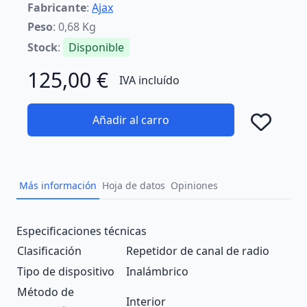
Fabricante
:
Ajax
Peso
: 0,68 Kg
Stock
:
Disponible
125,00 €
IVA incluído
Añadir al carro
Añad
Más información
Hoja de datos
Opiniones
Description
Especificaciones técnicas
Clasificación
Repetidor de canal de radio
Tipo de dispositivo
Inalámbrico
Método de
Interior