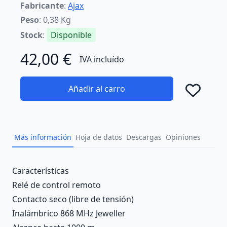
Fabricante
:
Ajax
Peso
: 0,38 Kg
Stock
:
Disponible
42,00 €
IVA incluído
Añadir al carro
Añad
Más información
Hoja de datos
Descargas
Opiniones
Description
Características
Relé de control remoto
Contacto seco (libre de tensión)
Inalámbrico 868 MHz Jeweller