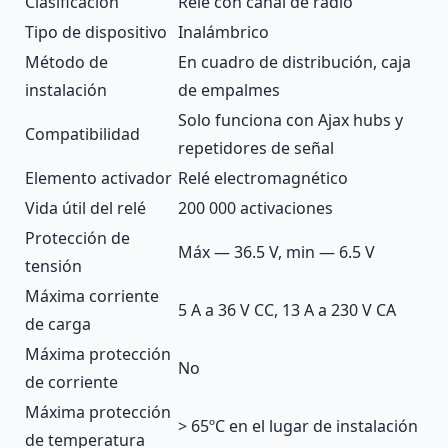
Clasificación
Relé con canal de radio
Tipo de dispositivo
Inalámbrico
Método de
En cuadro de distribución, caja
instalación
de empalmes
Solo funciona con Ajax
hubs
y
Compatibilidad
repetidores de señal
Elemento activador
Relé electromagnético
Vida útil del relé
200 000 activaciones
Protección de
Máx — 36.5 V, min — 6.5 V
tensión
Máxima corriente
5 A a 36 V CC, 13 A a 230 V CA
de carga
Máxima protección
No
de corriente
Máxima protección
> 65ºC en el lugar de instalación
de temperatura