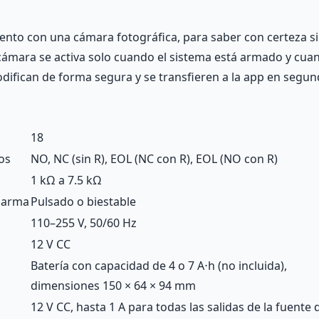
o con una cámara fotográfica, para saber con certeza si h
cámara se activa solo cuando el sistema está armado y cuan
 codifican de forma segura y se transfieren a la app en segund
18
os
NO, NC (sin R), EOL (NC con R), EOL (NO con R)
1 kΩ a 7.5 kΩ
alarma
Pulsado o biestable
110–255 V, 50/60 Hz
12 V CC
Batería con capacidad de 4 o 7 A⋅h (no incluida),
dimensiones 150 × 64 × 94 mm
12 V CC, hasta 1 A para todas las salidas de la fuente