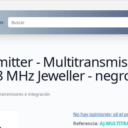
os
itter - Multitransmis
 MHz Jeweller - negr
ransmisores e integración
No hay opiniones; sé el p
Referencia
:
AJ-MULTITR