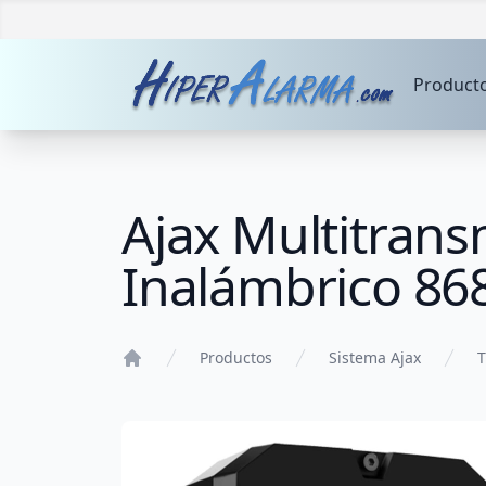
Product
Ajax Multitransm
Inalámbrico 868
Productos
Sistema Ajax
T
Home