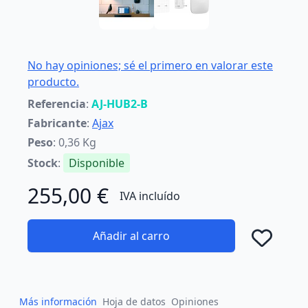
No hay opiniones; sé el primero en valorar este
producto.
Referencia
:
AJ-HUB2-B
Fabricante
:
Ajax
Peso
: 0,36 Kg
Stock
:
Disponible
255,00 €
IVA incluído
Añadir al carro
Añad
Más información
Hoja de datos
Opiniones