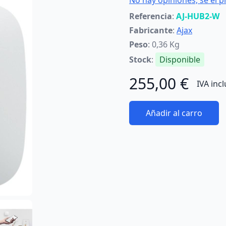
No hay opiniones; sé el p
Referencia
:
AJ-HUB2-W
Fabricante
:
Ajax
Peso
: 0,36 Kg
Stock
:
Disponible
255,00 €
IVA inc
Añadir al carro