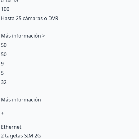
100
Hasta 25 cámaras o DVR
Más información >
50
50
9
5
32
Más información
+
Ethernet
2 tarjetas SIM 2G