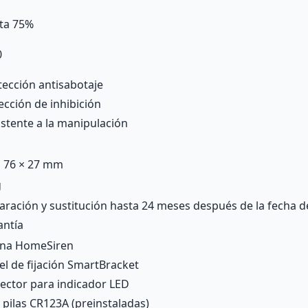
ta 75%
0
tección antisabotaje
ección de inhibición
istente a la manipulación
× 76 × 27 mm
g
aración y sustitución hasta 24 meses después de la fecha de
antía
ena HomeSiren
el de fijación SmartBracket
ector para indicador LED
 pilas CR123A (preinstaladas)