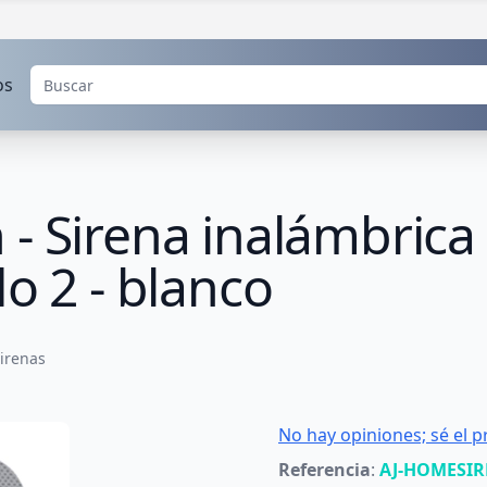
os
- Sirena inalámbrica 
o 2 - blanco
irenas
No hay opiniones; sé el p
Referencia
:
AJ-HOMESI