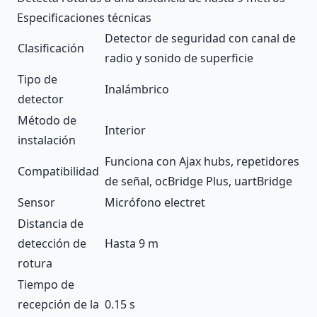
Especificaciones técnicas
Detector de seguridad con canal de
Clasificación
radio y sonido de superficie
Tipo de
Inalámbrico
detector
Método de
Interior
instalación
Funciona con Ajax
hubs
,
repetidores
Compatibilidad
de señal
,
ocBridge Plus
,
uartBridge
Sensor
Micrófono electret
Distancia de
detección de
Hasta 9 m
rotura
Tiempo de
recepción de la
0.15 s