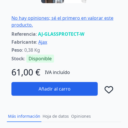
No hay opiniones; sé el primero en valorar este
producto.
Referencia
:
AJ-GLASSPROTECT-W
Fabricante
:
Ajax
Peso
: 0,38 Kg
Stock
:
Disponible
61,00 €
IVA incluído
Añadir al carro
Añad
Más información
Hoja de datos
Opiniones