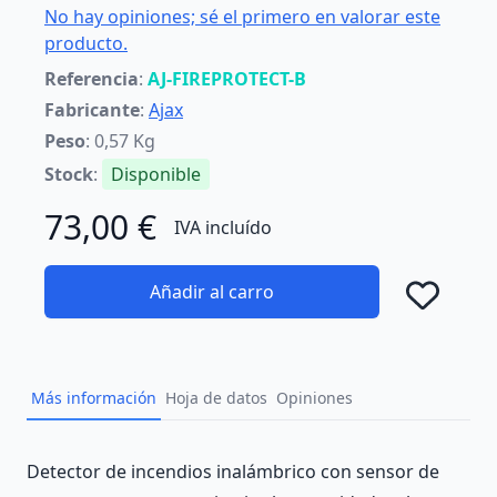
No hay opiniones; sé el primero en valorar este
producto.
Referencia
:
AJ-FIREPROTECT-B
Fabricante
:
Ajax
Peso
: 0,57 Kg
Stock
:
Disponible
73,00 €
IVA incluído
Añadir al carro
Añad
Más información
Hoja de datos
Opiniones
Description
Detector de incendios inalámbrico con sensor de