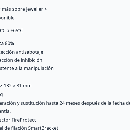
 más sobre Jeweller >
ponible
0ºС a +65ºС
ta 80%
tección antisabotaje
cción de inhibición
stente a la manipulación
 × 132 × 31 mm
 g
ración y sustitución hasta 24 meses después de la fecha de
ntía.
ctor FireProtect
l de fijación SmartBracket