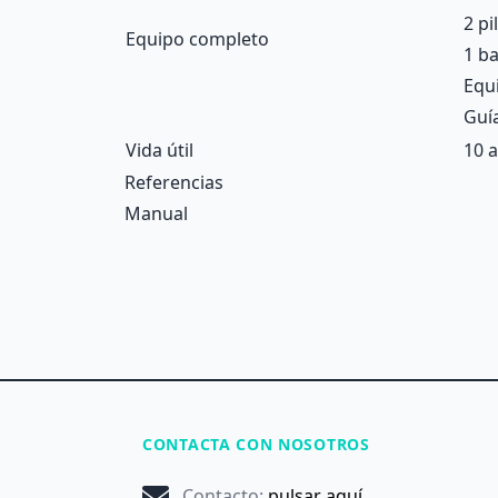
2 pi
Equipo completo
1 ba
Equi
Guía
Vida útil
10 
Referencias
Manual
CONTACTA CON NOSOTROS
Contacto
:
pulsar aquí