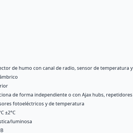
ector de humo con canal de radio, sensor de temperatura y
lámbrico
rior
ciona de forma independiente o con Ajax
hubs
,
repetidores
sores fotoeléctricos y de temperatura
°С ±2°С
stica/luminosa
dB