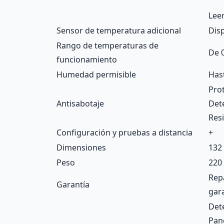
Leer
Sensor de temperatura adicional
Dis
Rango de temperaturas de
De 
funcionamiento
Humedad permisible
Has
Pro
Antisabotaje
Dete
Resi
Configuración y pruebas a distancia
+
Dimensiones
132
Peso
220
Repa
Garantía
gara
Dete
Pane