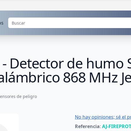
os
t - Detector de humo
lámbrico 868 MHz Jew
ensores de peligro
No hay opiniones; sé el p
Referencia
:
AJ-FIREPRO