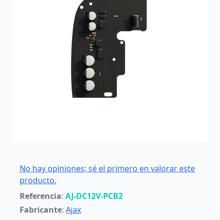
No hay opiniones; sé el primero en valorar este
producto.
Referencia
:
AJ-DC12V-PCB2
Fabricante
:
Ajax