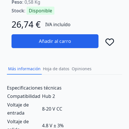
Peso
: 0,58 Kg
Stock
:
Disponible
26,74 €
IVA incluído
Añadir al carro
Añad
Más información
Hoja de datos
Opiniones
Description
Especificaciones técnicas
Compatibilidad
Hub 2
Voltaje de
8-20 V СC
entrada
Voltaje de
4.8 V ± 3%