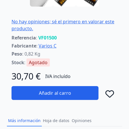
No hay opiniones; sé el primero en valorar este
producto.
Referencia
:
VF01500
Fabricante
:
Varios C
Peso
: 0,82 Kg
Stock
:
Agotado
30,70 €
IVA incluído
Añadir al carro
Añad
Más información
Hoja de datos
Opiniones