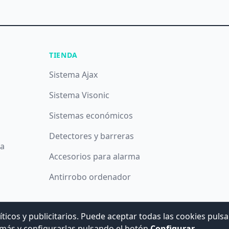
TIENDA
Sistema Ajax
Sistema Visonic
Sistemas económicos
Detectores y barreras
da
Accesorios para alarma
Antirrobo ordenador
íticos y publicitarios. Puede aceptar todas las cookies puls
© 2008 -
2026
Hogar Digital e Inmótica Ingenieros, S.L.
más y configurarlas pulsando el botón
Configurar
.