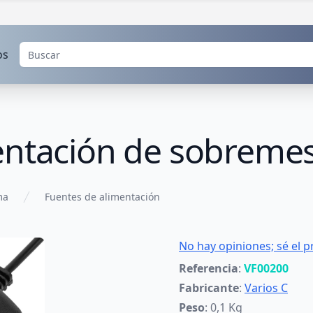
os
entación de sobreme
ma
Fuentes de alimentación
No hay opiniones; sé el p
Referencia
:
VF00200
Fabricante
:
Varios C
Peso
: 0,1 Kg