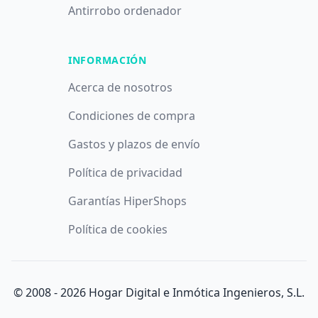
Antirrobo ordenador
INFORMACIÓN
Acerca de nosotros
Condiciones de compra
Gastos y plazos de envío
Política de privacidad
Garantías HiperShops
Utilizamos cookies propias y de terceros con fines analíticos y
Política de cookies
publicitarios. Puede aceptar todas las cookies pulsando el
botón
Aceptar
, denegarlas todas pulsando
Denegar
o saber
más y configurarlas pulsando el botón
Configurar
.
© 2008 -
2026
Hogar Digital e Inmótica Ingenieros, S.L.
Aceptar
Denegar
Configurar