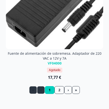
Fuente de alimentación de sobremesa. Adaptador de 220
VAC a 12V y 7A
VF04000
Agotado
17,77 €
«
‹
1
2
›
»