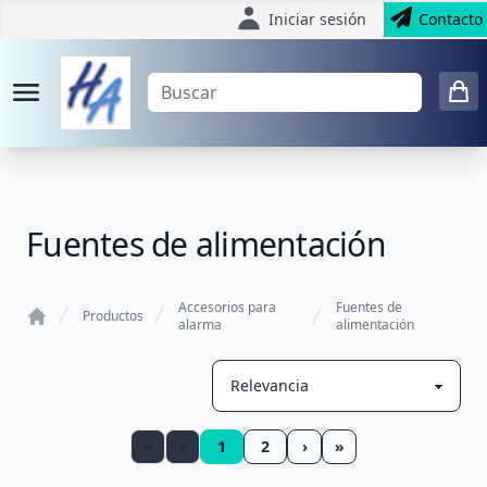
Iniciar sesión
Contacto
Fuentes de alimentación
Accesorios para
Fuentes de
Productos
alarma
alimentación
Home
«
‹
1
2
›
»