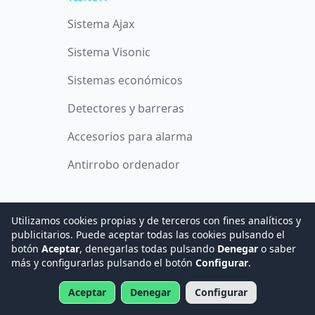
Sistema Ajax
Sistema Visonic
Sistemas económicos
Detectores y barreras
Accesorios para alarma
Antirrobo ordenador
INFORMACIÓN
Utilizamos cookies propias y de terceros con fines analíticos y
publicitarios. Puede aceptar todas las cookies pulsando el
Acerca de nosotros
botón
Aceptar
, denegarlas todas pulsando
Denegar
o saber
más y configurarlas pulsando el botón
Configurar
.
Condiciones de compra
Aceptar
Denegar
Configurar
Gastos y plazos de envío