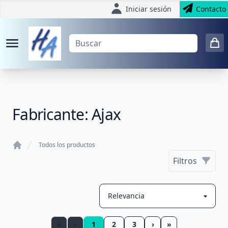
Iniciar sesión
Contacto
Fabricante: Ajax
Todos los productos
Home
Filtros
«
‹
1
2
3
›
»