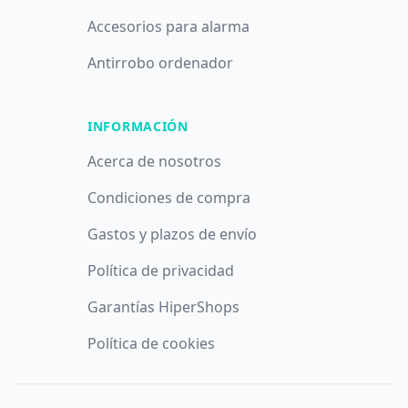
Accesorios para alarma
Antirrobo ordenador
INFORMACIÓN
Acerca de nosotros
Condiciones de compra
Gastos y plazos de envío
Política de privacidad
Garantías HiperShops
Utilizamos cookies propias y de terceros con fines analíticos y
Política de cookies
publicitarios. Puede aceptar todas las cookies pulsando el
botón
Aceptar
, denegarlas todas pulsando
Denegar
o saber
más y configurarlas pulsando el botón
Configurar
.